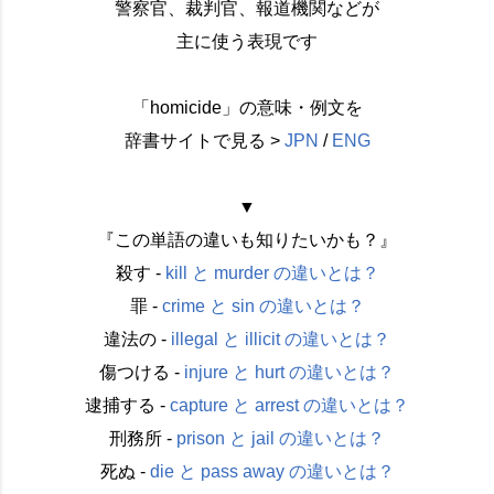
警察官、裁判官、報道機関などが
主に使う表現です
「homicide」の意味・例文を
辞書サイトで見る >
JPN
/
ENG
▼
『この単語の違いも知りたいかも？』
殺す -
kill と murder の違いとは？
罪 -
crime と sin の違いとは？
違法の -
illegal と illicit の違いとは？
傷つける -
injure と hurt の違いとは？
逮捕する -
capture と arrest の違いとは？
刑務所 -
prison と jail の違いとは？
死ぬ -
die と pass away の違いとは？