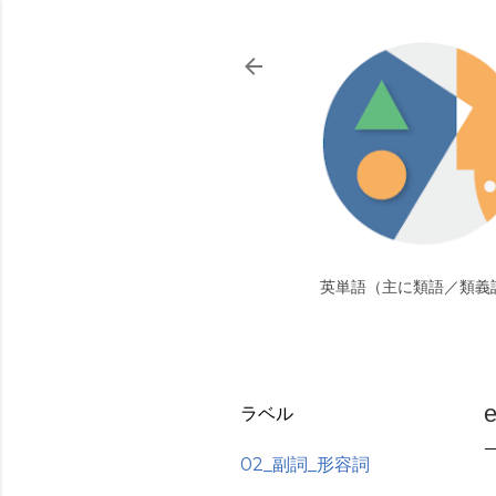
英単語（主に類語／類義
ラベル
02_副詞_形容詞