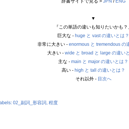
辞書サイトで見る >
JPN
/
ENG
▼
『この単語の違いも知りたいかも？
巨大な -
huge と vast の違いとは
非常に大きい -
enormous と tremendou
大きい -
wide と broad と large の違
主な -
main と major の違いとは？
高い -
high と tall の違いとは？
それ以外 -
目次へ
abels:
02_副詞_形容詞
程度