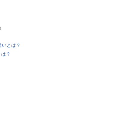
』
？
s の違いとは？
いとは？