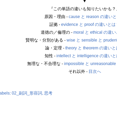
▼
『この単語の違いも知りたいかも？
原因・理由 -
cause と reason の違い
証拠 -
evidence と proof の違いと
道徳の／倫理の -
moral と ethical の
賢明な・分別がある -
wise と sensible と pr
論・定理 -
theory と theorem の違い
知性 -
intellect と intelligence の違
無理な・不合理な -
impossible と unreason
それ以外 -
目次へ
abels:
02_副詞_形容詞
思考