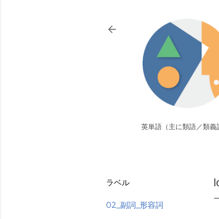
英単語（主に類語／類義
ラベル
02_副詞_形容詞