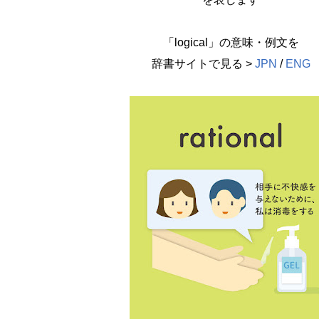
「logical」の意味・例文を
辞書サイトで見る >
JPN
/
ENG