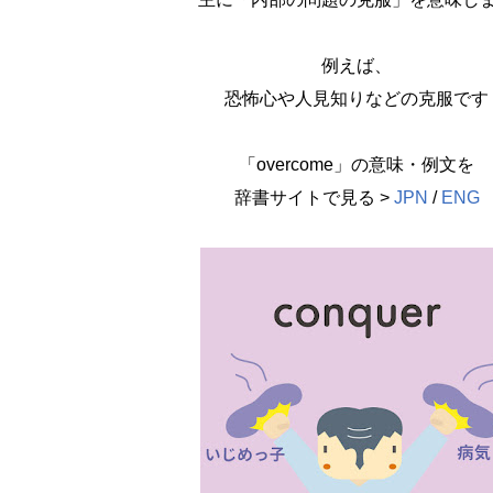
例えば、
恐怖心や人見知りなどの克服です
「overcome」の意味・例文を
辞書サイトで見る >
JPN
/
ENG