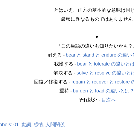
とはいえ、両方の基本的な意味は同
厳密に異なるものではありません
▼
『この単語の違いも知りたいかも？
耐える -
bear と stand と endure の
我慢する -
bear と tolerate の違いと
解決する -
solve と resolve の違い
回復／修復する -
regain と recover と rest
重荷 -
burden と load の違いとは
それ以外 -
目次へ
abels:
01_動詞
感情
人間関係