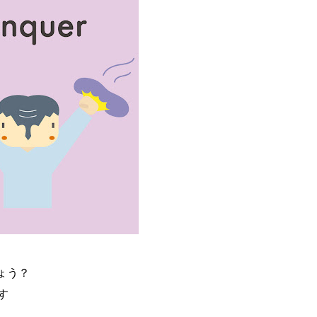
しょう？
す