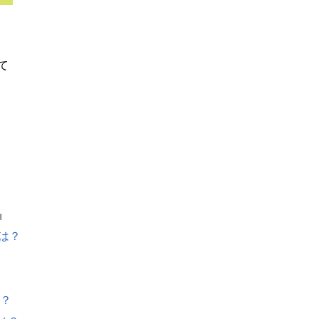
て
』
いとは？
？
？
は？