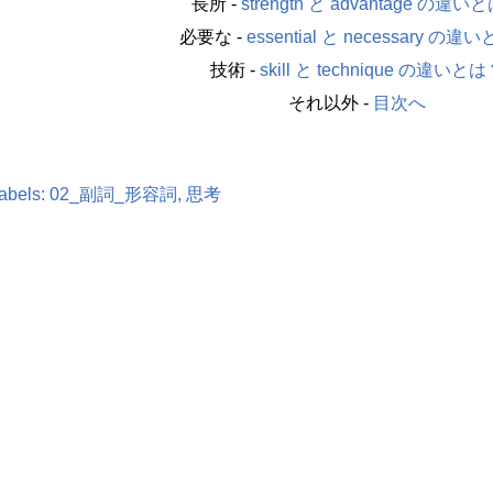
長所 -
strength と advantage の違い
必要な -
essential と necessary の違
技術 -
skill と technique の違いと
それ以外 -
目次へ
abels:
02_副詞_形容詞
思考