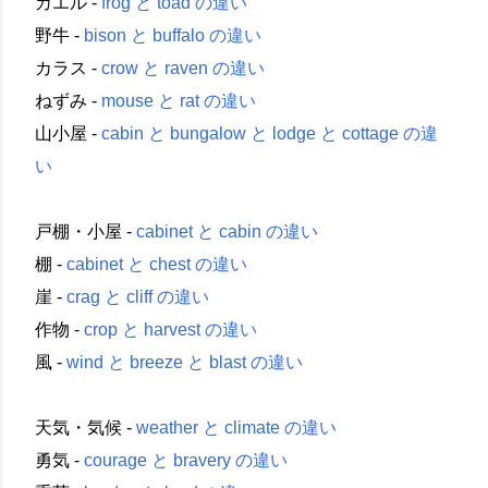
カエル -
frog と toad の違い
野牛 -
bison と buffalo の違い
カラス -
crow と raven の違い
ねずみ -
mouse と rat の違い
山小屋 -
cabin と bungalow と lodge と cottage の違
い
戸棚・小屋 -
cabinet と cabin の違い
棚 -
cabinet と chest の違い
崖 -
crag と cliff の違い
作物 -
crop と harvest の違い
風 -
wind と breeze と blast の違い
天気・気候 -
weather と climate の違い
勇気 -
courage と bravery の違い