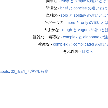
簡単な -
easy と simple の違いとは
簡潔な -
brief と concise の違いと
単独の -
solo と solitary の違いとは
ただ一つの -
mere と only の違いと
大まかな -
rough と vague の違いと
複雑な・精巧な -
complex と elaborate
複雑な -
complex と complicated の
それ以外 -
目次へ
abels:
02_副詞_形容詞
程度